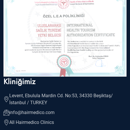
Kliniğimiz
Levent, Ebulula Mardin Cd. No:53, 34330 Beşiktaş/
İstanbul / TURKEY
info@hairmedico.com
All Hairmedico Clinics