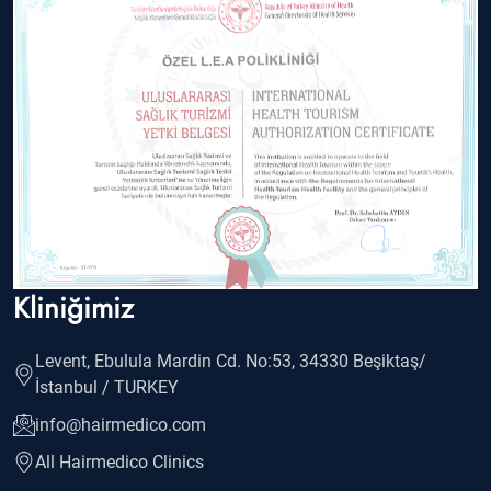
Kliniğimiz
Levent, Ebulula Mardin Cd. No:53, 34330 Beşiktaş/
İstanbul / TURKEY
info@hairmedico.com
All Hairmedico Clinics