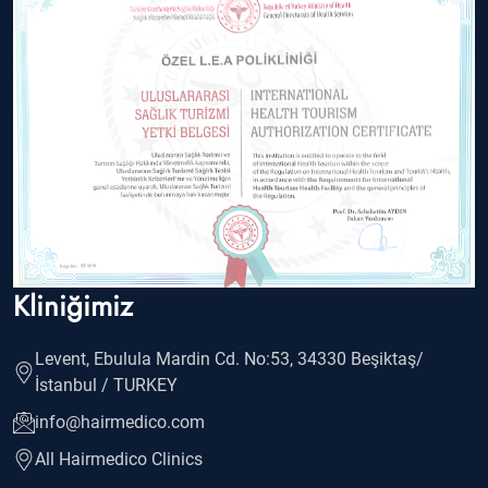
Kliniğimiz
Levent, Ebulula Mardin Cd. No:53, 34330 Beşiktaş/
İstanbul / TURKEY
info@hairmedico.com
All Hairmedico Clinics