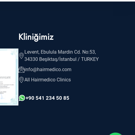
Kliniğimiz
Levent, Ebulula Mardin Cd. No:53,
34330 Beşiktaş/İstanbul / TURKEY
info@hairmedico.com
All Hairmedico Clinics
+90 541 234 50 85