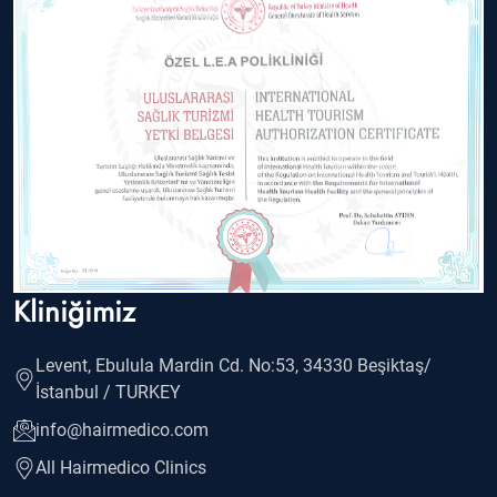
Kliniğimiz
Levent, Ebulula Mardin Cd. No:53, 34330 Beşiktaş/
İstanbul / TURKEY
info@hairmedico.com
All Hairmedico Clinics