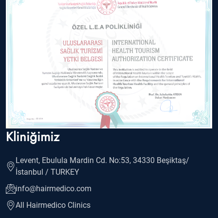
Kliniğimiz
Levent, Ebulula Mardin Cd. No:53, 34330 Beşiktaş/
İstanbul / TURKEY
info@hairmedico.com
All Hairmedico Clinics