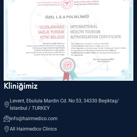
Kliniğimiz
Levent, Ebulula Mardin Cd. No:53, 34330 Beşiktaş/
İstanbul / TURKEY
info@hairmedico.com
All Hairmedico Clinics